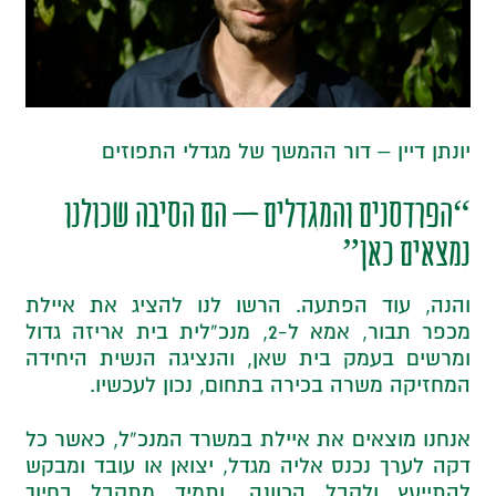
יונתן דיין – דור ההמשך של מגדלי התפוזים
“הפרדסנים והמגדלים – הם הסיבה שכולנו
נמצאים כאן”
והנה, עוד הפתעה. הרשו לנו להציג את איילת
מכפר תבור, אמא ל-2, מנכ”לית בית אריזה גדול
ומרשים בעמק בית שאן, והנציגה הנשית היחידה
המחזיקה משרה בכירה בתחום, נכון לעכשיו.
אנחנו מוצאים את איילת במשרד המנכ”ל, כאשר כל
דקה לערך נכנס אליה מגדל, יצואן או עובד ומבקש
להתייעץ ולקבל הכוונה, ותמיד מתקבל בחיוך