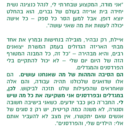
“אני מודה, המקצוע שבחרתי לי, לנהל כנציגה נשית
יחידה בית אריזה בעולם של גברים, הוא בהחלט
יוצא דופן. אבל למען הסר כל ספק – כל אישה
יכולה לעשות את מה שאני עושה”.
איילת, רק נבהיר, מובילה בנחישות ובמרץ את אחד
מבתי האריזה הגדולים בעמק המשרת יצואנים
רבים, והיא מבהירה – “כל זה, כל המבנה המטורף
הזה של היום יום שלי – לא יכול להתקיים בלי
הפרדסנים והמגדלים.
הם הסיבה והמהות של מה שאנחנו עושים.
הם
אלו שדואגים שלכולנו תהיה עבודה, והם אלה
לכן,
שאחראים שהפעילות שלנו תזכה לביקוש.
במגדלים ובפרדסנים אני משקיעה את כל מה שיש
לי.
החבר’ה כאן כבר יודעים. כשאני בישיבה חשובה
וסגורה, לא משנה כמה קריטית, יש רק 2 סוגים של
אנשים שאם יתקשרו, אין מצב לא להעביר אותם
אלי: הילדים שלי, והפרדסנים”.