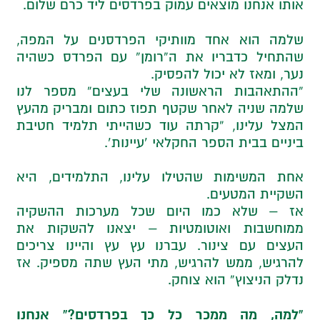
אותו אנחנו מוצאים עמוק בפרדסים ליד כרם שלום.
שלמה הוא אחד מוותיקי הפרדסנים על המפה,
שהתחיל כדבריו את ה”רומן” עם הפרדס כשהיה
נער, ומאז לא יכול להפסיק.
“ההתאהבות הראשונה שלי בעצים” מספר לנו
שלמה שניה לאחר שקטף תפוז כתום ומבריק מהעץ
המצל עלינו, “קרתה עוד כשהייתי תלמיד חטיבת
ביניים בבית הספר החקלאי ‘עיינות’.
אחת המשימות שהטילו עלינו, התלמידים, היא
השקיית המטעים.
אז – שלא כמו היום שכל מערכות ההשקיה
ממוחשבות ואוטומטיות – יצאנו להשקות את
העצים עם צינור. עברנו עץ עץ והיינו צריכים
להרגיש, ממש להרגיש, מתי העץ שתה מספיק. אז
נדלק הניצוץ” הוא צוחק.
“למה, מה ממכר כל כך בפרדסים?” אנחנו