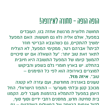
הופה הופה
-
סחורה
לאירופה!
תחושה חלוצית מרגשת אחזה בנו, העובדים
במפעל, אולם אליה נלוו גם חששות: האם המפעל
ימשיך להתקיים, גם כשהצבא הבריטי חוזר
לביתו? אברהם רטר, ממקימי המפעל, לא הצליח
לתאר זאת טוב יותר: “על השאלה אם יש סיכויים
להמשך קיומו של המפעל התשובה היא חיובית
בהחלט. יש בארץ חומרי גלם בשפע והביקוש
למוצרים באירופה הוא לפי כל הסימנים –
איזה מזל.
טוב”.
טעונים באנרגיה מחודשת, ועם עזרה לא קטנה
מכוכב קטן ובלתי מעורער – התפוז הישראלי, החל
היומן במפעל להתמלא בהזמנות מעבר לים. הקמנו
בית סחיטה חדש, מחסנים רחבי ידיים וסוף סוף,
לקול אנחות הרווחה של הפועלים השקדנים – גם