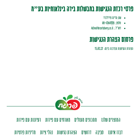
פרטי רכזת הנגישות במבשלות בירה בינלאומיות בע”מ
שם: עדינה פרידלנדר
טלפון : 08-6740778
דוא”ל : AdinaF@carlsberg.co.il
פרסום הצהרת הנגישות
הצהרת הנגישות עודכנה ביום: 15.02.21
המוצרים שלנו
מתכונים מעולים
מארחים עם פירות
רעיונות עם פירות
דברו איתנו
סביבה
דרושים
הצהרת נגישות
נהלי ציות
מדיניות פרטיות