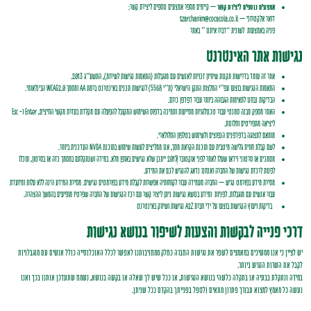
אמצעים נוספים ליצירת קשר
– קיימים מספר אמצעים נוספים ליצירת קשר:
דואר אלקטרוני – tzarchanim@cocacola.co.il
פניה באמצעות לשונית “דברו איתנו ” באתר
נגישות אתר האינטרנט
אתר זה עומד בדרישות תקנות שיוויון זכויות לאנשים עם מוגבלות (התאמות נגישות לשירות), התשע”ג 2013.
התאמות הנגישות בוצעו עפ”י המלצות התקן הישראלי (ת”י 5568) לנגישות תכנים באינטרנט ברמת AA ומסמך WCAG2.0 הבינלאומי.
הבדיקות נבחנו לתאימות הגבוהה ביותר עבור דפדפן כרום.
האתר מספק מבנה סמנטי עבור טכנולוגיות מסייעות ותמיכה בדפוס השימוש המקובל להפעלה עם מקלדת בעזרת מקשי החיצים, Enter ו- Esc
ליציאה מתפריטים וחלונות.
מותאם לתצוגה בדפדפנים הנפוצים ולשימוש בטלפון הסלולארי.
לשם קבלת חווית גלישה מיטבית עם תוכנת הקראת מסך, אנו ממליצים לעשות שימוש בתוכנת NVDA העדכנית ביותר.
מסמכים או סרטוני וידאו שעלו לאתר לפני אוקטובר 2017 ייתכן שלא נגישים באופן מלא. במידה ושנתקלתם במסמך כזה או בסרטון, תוכלו
לפנות לרכזת נגישות של החברה ואנחנו נדאג להנגיש לכם את המידע.
מסירת מידע בפורמט נגיש – החברה מעמידה עבור לקוחותיה אפשרות לקבלת מידע בפורמטים נגישים. מסירת המידע הינה ללא עלות ומיועדת
עבור אנשים עם מוגבלות. לפניות
ומידע בנושא נגישות ניתן ליצור קשר עם רכז הנגישות של החברה שפרטיו מופיעים בהמשך ההצהרה.
בדיקות ויעוץ הנגישות בוצעו על ידי חברת A2Z נגישות ושיווק באינטרנט
דרכי פנייה לבקשות והצעות לשיפור בנושא נגישות
יש לציין כי אנו ממשיכים במאמצים לשפר את נגישות החברה כחלק ממחויבותנו לאפשר לכלל האוכלוסייה כולל אנשים עם מוגבלויות
לקבל את השרות הנגיש ביותר.
במידה ונתקלת בבעיה או בתקלה כלשהי בנושא הנגישות, או ככל שיש לך שאלה או בקשה בנושא, נשמח שתעדכן אותנו בכך ואנו
נעשה כל מאמץ למצוא עבורך פתרון מתאים ולטפל בפנייתך בהקדם ככל שניתן.