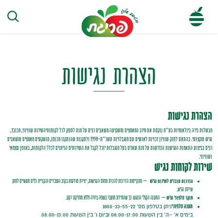
הצהרת
נגישות
הצהרת נגישות
מבשלות בירה בינלאומיות בע”מ נוקטת את מירב המאמצים ומשקיעה משאבים רבים על מנת לספק לכל
לקוחותיה
שירות שוויוני, מכובד,
נגיש ומקצועי. בהתאם לחוק שוויון זכויות לאנשים עם מוגבלויות תשנ”ח-1998 ולתקנות שהותקנו מכוחו, מושקעים מאמצים ומשאבים
רבים בביצוע התאמות הנגישות הנדרשות על מנת שאדם בעל מוגבלות יוכל לקבל את השירותים הניתנים לכלל הלקוחות, באופן עצמאי
ושוויוני.
שירות לקוחות נגיש
הדרכות עובדים לשירות נגיש
– מתקיימות הדרכות להכרת תחום הנגישות, יצירת מודעות בקרב העובדים והקניית כלים מעשיים למתן
שירות נגיש.
מוקד טלפוני נגיש
– המענה הקולי הונגש כך שהמידע מועבר בשפה ברורה וללא מוסיקת רקע.
מענה טלפוני
ניתן בטלפון מס’ 1800-33-55-22
בימים א’ –ה’ בין השעות 08:00-17:00 וביום ו’ בין השעות 08:00-13:00