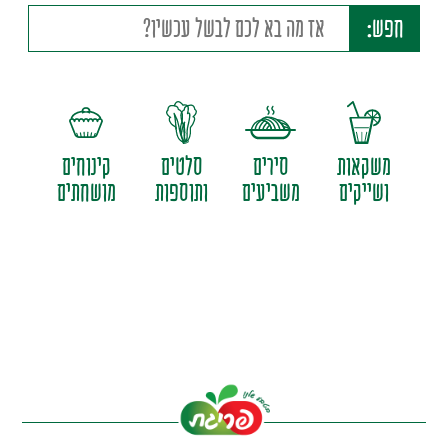
חפש:
משקאות
סירים
סלטים
קינוחים
ושייקים
משביעים
ותוספות
מושחתים