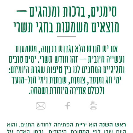
סימנים, ברכות ומנהגים –
מוצאים משמעות בחגי תשרי
אם יש חודש מלא וגדוש בכוונה, משמעות
ועשייה חיובית – זהו חודש תשרי. ימים טובים
וחגיגיים המחכים לנו בין טיפות שגרת היומיום:
ימי חג ומועד, צומות, שבתות וימי חול-מועד
ולכולם אווירה מיוחדת ושמחה.
ראש השנה
הוא יריית הפתיחה לחודש החגים, והוא
היום שבו לפי המסורת היהודית, נבחן האדם על