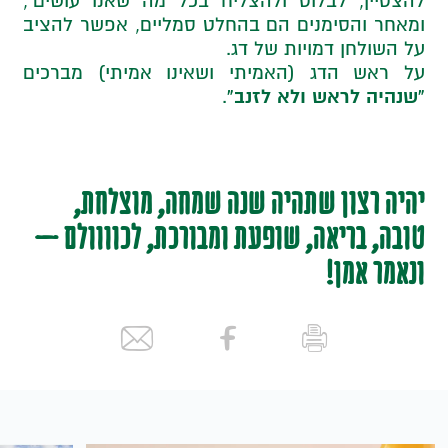
להצטיין, לבלוט ולהצליח בכל מה שאנו עושים’,
ומאחר והסימנים הם בהחלט סמליים, אפשר להציב
על השולחן דמויות של דג.
על ראש הדג (האמיתי ושאינו אמיתי) מברכים
“שנהיה לראש ולא לזנב”
.
יהיה רצון שתהיה שנה שמחה, מוצלחת,
טובה, בריאה, שופעת ומבורכת, לכוווולם –
ונאמר אמן!