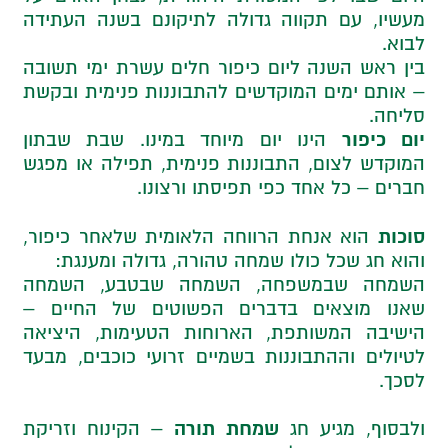
מעשיו, עם תקווה גדולה לתיקונם בשנה העתידה
לבוא.
בין ראש השנה ליום כיפור חלים עשרת ימי תשובה
– אותם ימים המוקדשים להתבוננות פנימית ובקשת
סליחה.
יום כיפור
הינו יום מיוחד במינו. שבת שבתון
המוקדש לצום, התבוננות פנימית, תפילה או מפגש
חברים – כל אחד כפי תפיסתו ורצונו.
סוכות
הוא אנחת הרווחה הלאומית שלאחר כיפור,
והוא חג שכל כולו שמחה טהורה, גדולה ומענגת:
השמחה שבמשפחה, השמחה שבטבע, השמחה
שאנו מוצאים בדברים הפשוטים של החיים –
הישיבה המשותפת, הארוחות הטעימות, היציאה
לטיולים וההתבוננות בשמיים זרועי כוכבים, מבעד
לסכך.
שמחת תורה
ולבסוף, מגיע חג
– הקינוח וזריקת