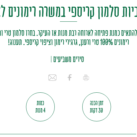
ביות סלמון קריספי במשרה רימונים ל
התאים כמנת פתיחה לארוחה רבת מנות או העיקר. בחרו סלמון טרי ומ
רימונים 100% טרי ורענן, גרגירי רימון וציפוי קריספי. תענוג!
סירים משביעים
זמן הכנה
כמות
30 דקות
4 מנות