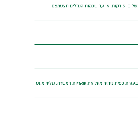
נערבב את חומרי המשרה בסיר קטן, נביא לרתיחה על להבה בינונית ונבשל כ- 5 דקות, או עד שכמות הנוזלים תצטמצם
ובעזרת כפית נזרזף מעל את שאריות המשרה. נזליף מעט