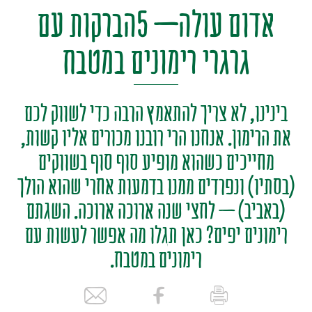
אדום עולה– 5הברקות עם
גרגרי רימונים במטבח
בינינו, לא צריך להתאמץ הרבה כדי לשווק לכם
את הרימון. אנחנו הרי רובנו מכורים אליו קשות,
מחייכים כשהוא מופיע סוף סוף בשווקים
(בסתיו) ונפרדים ממנו בדמעות אחרי שהוא הולך
(באביב) – לחצי שנה ארוכה ארוכה. השגתם
רימונים יפים? כאן תגלו מה אפשר לעשות עם
רימונים במטבח.