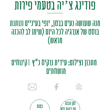
פודינג צ’יה בטעמי פירות
מנה שעושה נעים בבטן, יופי בעיניים ונותנת
בוסט של אנרגיה לכל היום (שימו לב להכנה
מראש)
מתכון וצילום: עידית נרקיס כ"ץ
קינוחים
מושחתים
זמן הכנה
כמות
10 דקות (לא