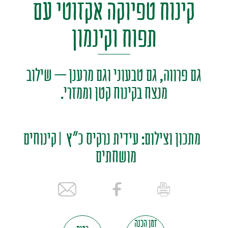
קינוח טפיוקה אקזוטי עם
תפוח וקינמון
גם פרווה, גם טבעוני וגם מרענן – שילוב
מנצח בקינוח קטן וממזרי.
מתכון וצילום: עידית נרקיס כ"ץ
קינוחים
מושחתים
זמן הכנה