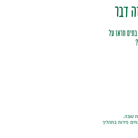
ה דבר
 בתים תראו על
?
ת טובה.
חים פירות בתהליך