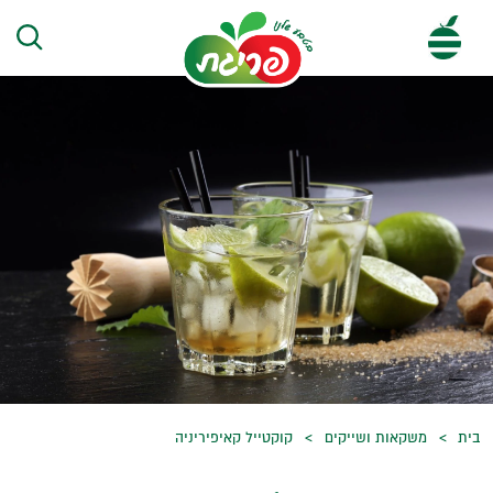
בית
משקאות ושייקים
קוקטייל קאיפיריניה