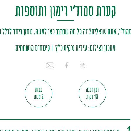
קערת סמוד'י רימון ותוספות
מוד'י, אתם שואלים? זה כל מה שכתוב כאן למטה, טחון ביחד לכלל 
מתכון וצילום: עידית נרקיס כ"ץ
קינוחים מושחתים
זמן הכנה
כמות
10 דקות
2 מנות
1.
נכין את הויניגרט: נטרוף בקערה קטנה את כל חומרי הויניגרט. נטעם, נת