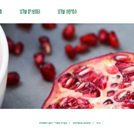
הסיפור שלנו
המוצרים שלנו
מת
בית
קינוחים מושחתים
קערת סמוד'י רימון ותוספות