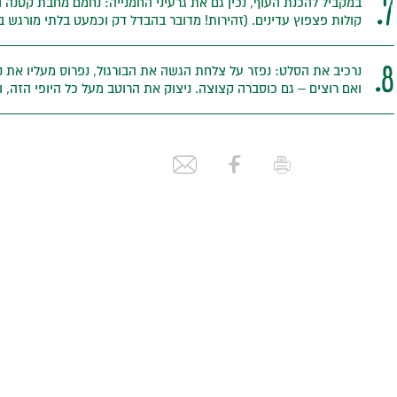
7.
במקביל להכנת העוף, נכין גם את גרעיני החמנייה: נחמם מחבת קטנה
קולות פצפוץ עדינים. (זהירות! מדובר בהבדל דק וכמעט בלתי מורגש ב
8.
נרכיב את הסלט: נפזר על צלחת הגשה את הבורגול, נפרוס מעליו את נת
ואם רוצים – גם כוסברה קצוצה. ניצוק את הרוטב מעל כל היופי הזה, 