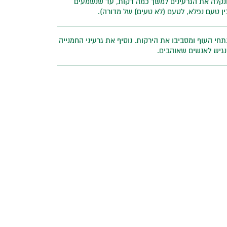
 ונקלה את הגרעינים למשך כמה דקות, עד שנשמעים
ין טעם נפלא, לטעם (לא טעים) של מדורה).
חי העוף ומסביבו את הירקות. נוסיף את גרעיני החמנייה
ונגיש לאנשים שאוהבים.