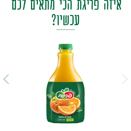
איזה
פריגת
הכי
מתאים
לכם
עכשיו?