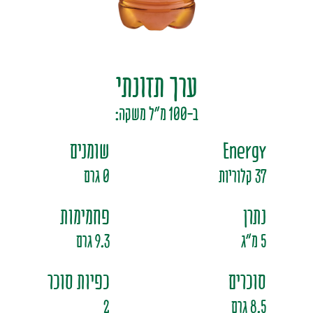
מים בטעמי פירות
סירופ
ערך תזונתי
ב-100 מ"ל משקה:
Energy
שומנים
37 קלוריות
0 גרם
נתרן
פחמימות
5 מ"ג
9.3 גרם
סוכרים
כפיות סוכר
8.5 גרם
2