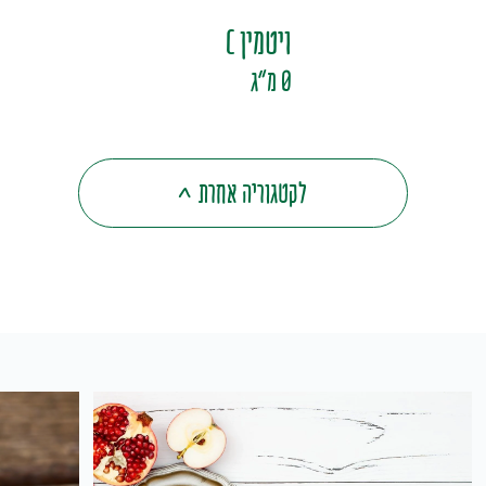
ויטמין C
0 מ"ג
לקטגוריה אחרת
>