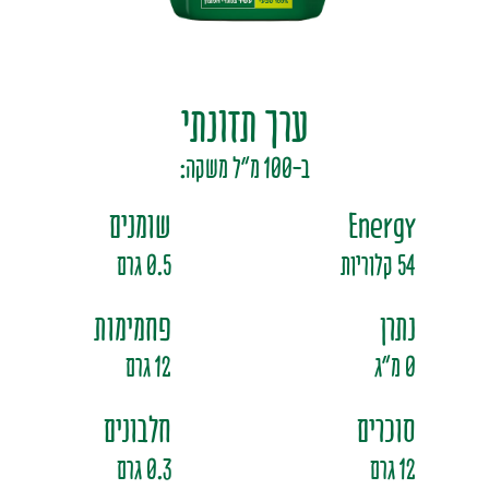
מים בטעמי פירות
סירופ
ערך תזונתי
ב-100 מ"ל משקה:
Energy
שומנים
54 קלוריות
0.5 גרם
נתרן
פחמימות
0 מ"ג
12 גרם
סוכרים
חלבונים
12 גרם
0.3 גרם