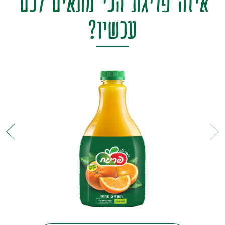
איזה
פריגת
הכי
מתאים
לכם
עכשיו?