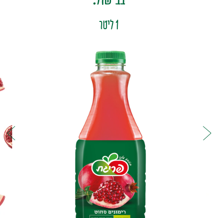
1 ליטר
סחוט / 100% מיץ
פריגת-MIX
קפוא
משקה קל