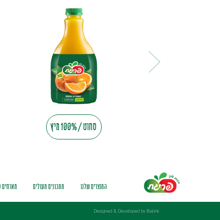
סחוט / 100% מיץ
המוצרים שלנו
מתכונים מעולים
מארחים ע
Designed & Developed by Balink