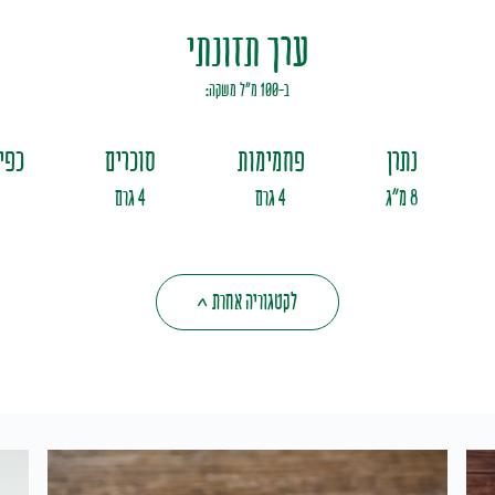
ערך תזונתי
ב-100 מ"ל משקה:
נתרן
פחמימות
סוכרים
כפי
8 מ"ג
4 גרם
4 גרם
לקטגוריה אחרת
>