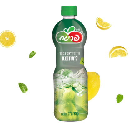
פריגת-MIX
מים בטעמי פירות