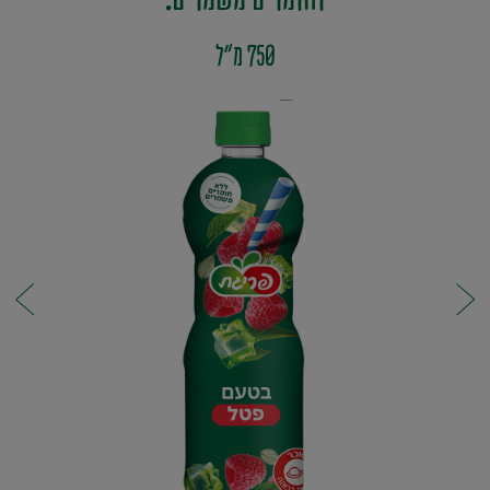
750 מ"ל
סחוט / 100% מיץ
פריגת-MIX
קפוא
משקה קל