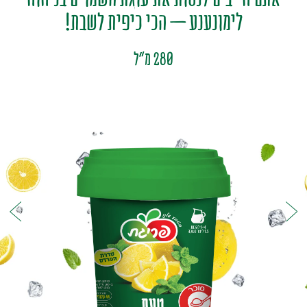
לימונענע – הכי כיפית לשבת!
280 מ"ל
סחוט / 100% מיץ
פריגת-MIX
קפוא
משקה קל