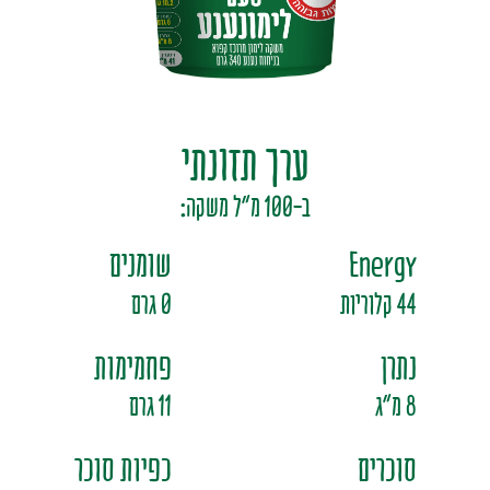
מים בטעמי פירות
סירופ
ערך תזונתי
ב-100 מ"ל משקה:
Energy
שומנים
44 קלוריות
0 גרם
נתרן
פחמימות
8 מ"ג
11 גרם
סוכרים
כפיות סוכר